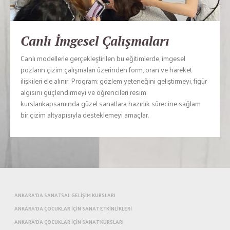
Canlı İmgesel Çalışmaları
Canlı modellerle gerçekleştirilen bu eğitimlerde, imgesel
pozların çizim çalışmaları üzerinden form, oran ve hareket
ilişkileri ele alınır. Program; gözlem yeteneğini geliştirmeyi, figür
algısını güçlendirmeyi ve öğrencileri resim
kurslarıkapsamında güzel sanatlara hazırlık sürecine sağlam
bir çizim altyapısıyla desteklemeyi amaçlar.
ANKARA'DA SANATSAL GELIŞIM KURSLARI
ANKARA'DA ÇOCUKLAR IÇIN SANAT ETKINLIKLERI
ANKARA'DA ÇOCUKLAR IÇIN SANAT KURSLARI