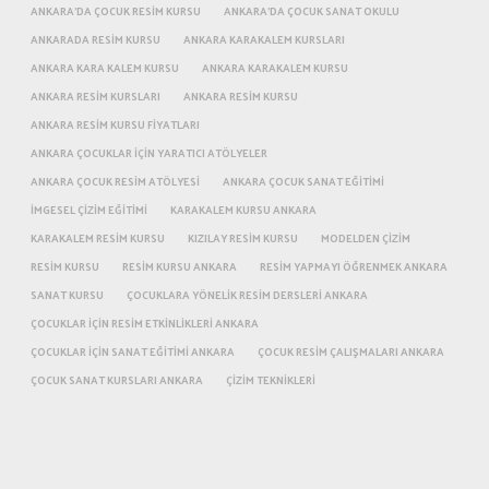
ANKARA'DA ÇOCUK RESIM KURSU
ANKARA'DA ÇOCUK SANAT OKULU
ANKARADA RESIM KURSU
ANKARA KARAKALEM KURSLARI
ANKARA KARA KALEM KURSU
ANKARA KARAKALEM KURSU
ANKARA RESIM KURSLARI
ANKARA RESIM KURSU
ANKARA RESIM KURSU FIYATLARI
ANKARA ÇOCUKLAR IÇIN YARATICI ATÖLYELER
ANKARA ÇOCUK RESIM ATÖLYESI
ANKARA ÇOCUK SANAT EĞITIMI
IMGESEL ÇIZIM EĞITIMI
KARAKALEM KURSU ANKARA
KARAKALEM RESIM KURSU
KIZILAY RESIM KURSU
MODELDEN ÇIZIM
RESIM KURSU
RESIM KURSU ANKARA
RESIM YAPMAYI ÖĞRENMEK ANKARA
SANAT KURSU
ÇOCUKLARA YÖNELIK RESIM DERSLERI ANKARA
ÇOCUKLAR IÇIN RESIM ETKINLIKLERI ANKARA
ÇOCUKLAR IÇIN SANAT EĞITIMI ANKARA
ÇOCUK RESIM ÇALIŞMALARI ANKARA
ÇOCUK SANAT KURSLARI ANKARA
ÇIZIM TEKNIKLERI