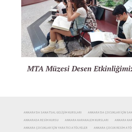
MTA Müzesi Desen Etkinliğimi
ANKARA'DA SANATSAL GELIŞIM KURSLARI
ANKARA'DA ÇOCUKLAR IÇIN SAN
ANKARADA RESIM KURSU
ANKARA KARAKALEM KURSLARI
ANKARA KA
ANKARA ÇOCUKLAR IÇIN YARATICI ATÖLYELER
ANKARA ÇOCUK RESIM ATÖ