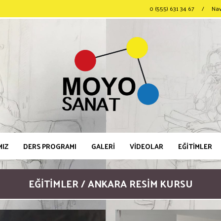
0 (555) 631 34 67
/
Na
MIZ
DERS PROGRAMI
GALERİ
VİDEOLAR
EĞİTİMLER
EĞITIMLER / ANKARA RESIM KURSU