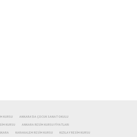
IM KURSU
ANKARA'DA ÇOCUK SANAT OKULU
SIM KURSU
ANKARA RESIM KURSU FIYATLARI
NKARA
KARAKALEM RESIM KURSU
KIZILAY RESIM KURSU