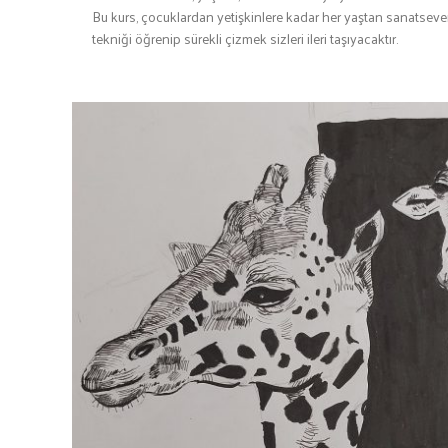
Bu kurs, çocuklardan yetişkinlere kadar her yaştan sanatsever
tekniği öğrenip sürekli çizmek sizleri ileri taşıyacaktır.