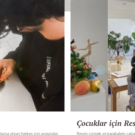
Çocuklar için Res
olursa olsun herkes için uygundur.
Resim çizmek ve karakalem çalışmal