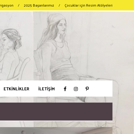
vigasyon
/
2025 Başarılarımız
/
Çocuklar için Resim Atölyeleri
ETKİNLİKLER
İLETİŞİM