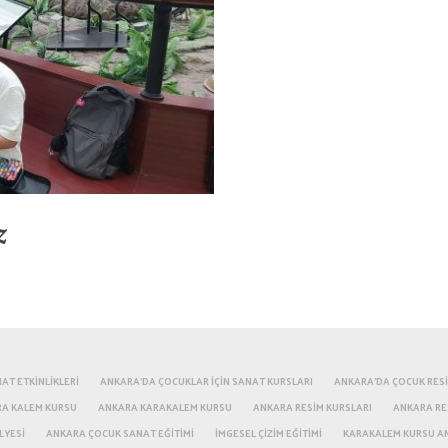
z
AT ETKINLIKLERI
ANKARA'DA ÇOCUKLAR IÇIN SANAT KURSLARI
ANKARA'DA ÇOCUK RES
RA KALEM KURSU
ANKARA KARAKALEM KURSU
ANKARA RESIM KURSLARI
ANKARA RE
LYESI
ANKARA ÇOCUK SANAT EĞITIMI
IMGESEL ÇIZIM EĞITIMI
KARAKALEM KURSU A