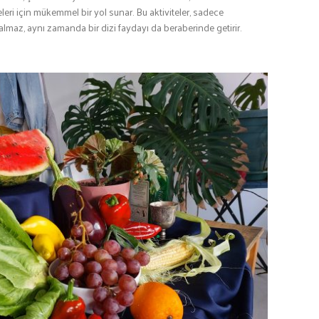
leri için mükemmel bir yol sunar. Bu aktiviteler, sadece
kalmaz, aynı zamanda bir dizi faydayı da beraberinde getirir.