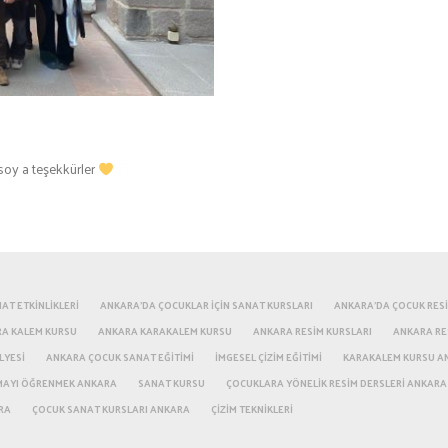
soy a teşekkürler
AT ETKINLIKLERI
ANKARA'DA ÇOCUKLAR IÇIN SANAT KURSLARI
ANKARA'DA ÇOCUK RES
RA KALEM KURSU
ANKARA KARAKALEM KURSU
ANKARA RESIM KURSLARI
ANKARA RE
LYESI
ANKARA ÇOCUK SANAT EĞITIMI
IMGESEL ÇIZIM EĞITIMI
KARAKALEM KURSU A
MAYI ÖĞRENMEK ANKARA
SANAT KURSU
ÇOCUKLARA YÖNELIK RESIM DERSLERI ANKARA
RA
ÇOCUK SANAT KURSLARI ANKARA
ÇIZIM TEKNIKLERI