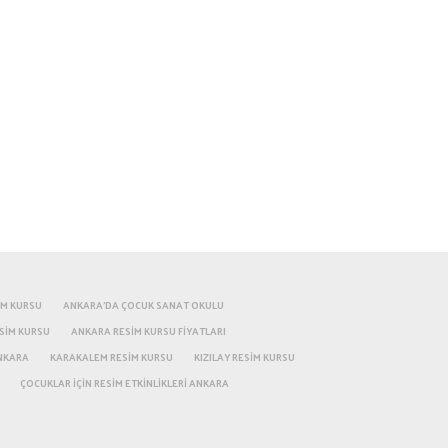
IM KURSU
ANKARA'DA ÇOCUK SANAT OKULU
SIM KURSU
ANKARA RESIM KURSU FIYATLARI
NKARA
KARAKALEM RESIM KURSU
KIZILAY RESIM KURSU
ÇOCUKLAR IÇIN RESIM ETKINLIKLERI ANKARA