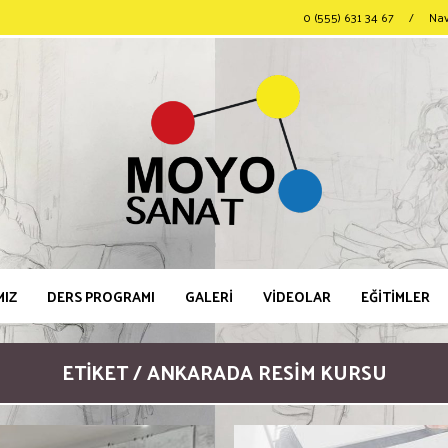
0 (555) 631 34 67
/
Na
MIZ
DERS PROGRAMI
GALERİ
VİDEOLAR
EĞİTİMLER
ETIKET / ANKARADA RESIM KURSU