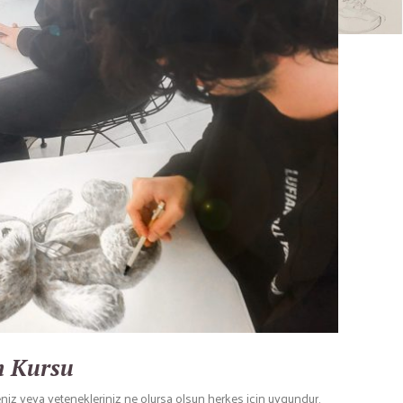
m Kursu
eniz veya yetenekleriniz ne olursa olsun herkes için uygundur.