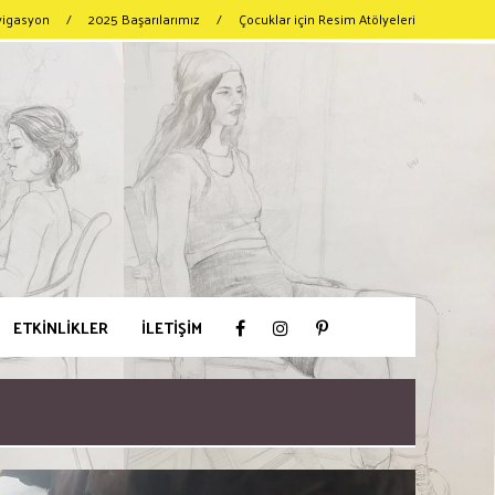
vigasyon
/
2025 Başarılarımız
/
Çocuklar için Resim Atölyeleri
ETKİNLİKLER
İLETİŞİM