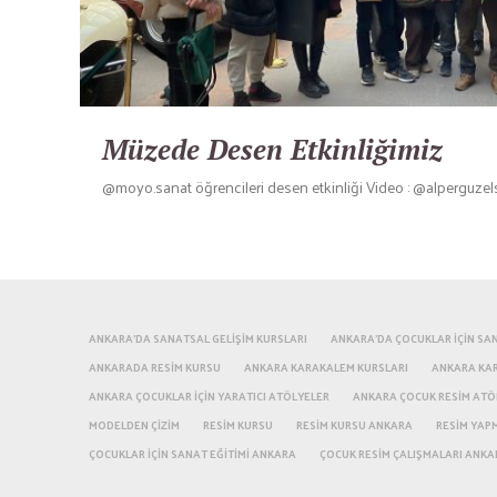
Müzede Desen Etkinliğimiz
@moyo.sanat öğrencileri desen etkinliği Video : @alperguzel
ANKARA'DA SANATSAL GELIŞIM KURSLARI
ANKARA'DA ÇOCUKLAR IÇIN SAN
ANKARADA RESIM KURSU
ANKARA KARAKALEM KURSLARI
ANKARA KA
ANKARA ÇOCUKLAR IÇIN YARATICI ATÖLYELER
ANKARA ÇOCUK RESIM ATÖ
MODELDEN ÇIZIM
RESIM KURSU
RESIM KURSU ANKARA
RESIM YAP
ÇOCUKLAR IÇIN SANAT EĞITIMI ANKARA
ÇOCUK RESIM ÇALIŞMALARI ANKA